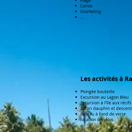
Plage
Canoe
Snorkeling
...
Les activités à R
Plongée bouteille
Excursion au Lagon Bleu
Excursion à l'île aux récifs
Safari dauphin et descen
Bateau à fond de verre
location de vélos