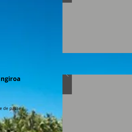
angiroa
te de passe