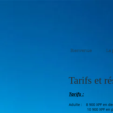
Bienvenue
La 
Tarifs et r
Tarifs :
Adulte : 8 900 XPF en de
10 900 XPF en pensio