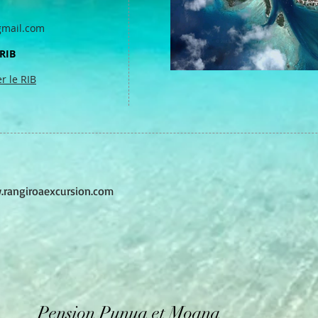
mail.com
RIB
r le RIB
rangiroaexcursion.com
Pension Punua et Moana