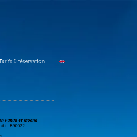
Tarifs & réservation
e
on Punua et Moana​
hiti - B90022
2